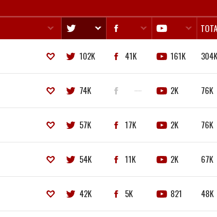
TOTA
102K
41K
161K
304
74K
·····
2K
76K
57K
17K
2K
76K
54K
11K
2K
67K
42K
5K
821
48K